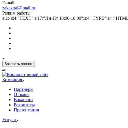
E-mail
zakaztral@mail.ru
Режим работы
a:2:{s:4:"TEXT";s:17:"Пн-Пт 10:00-18:00";s:4:"TYPE";s:4:"HTM
Заказать звонок
Компания
Партнеры
Отзывы
Вакансии
Реквизиты
Презентация
Услуги