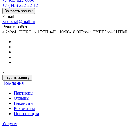
+7-953-822-6000
+7 (343) 222-22-12
Заказать звонок
E-mail
zakaztral@mail.ru
Режим работы
a:2:{s:4:"TEXT";s:17:"Пн-Пт 10:00-18:00";s:4:"TYPE";s:4:"HTM
Подать заявку
Компания
Партнеры
Отзывы
Вакансии
Реквизиты
Презентация
Услуги