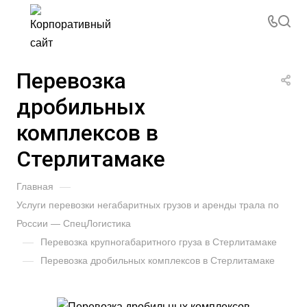
Перевозка
дробильных
комплексов в
Стерлитамаке
Главная
—
Услуги перевозки негабаритных грузов и аренды трала по
России — СпецЛогистика
—
Перевозка крупногабаритного груза в Стерлитамаке
—
Перевозка дробильных комплексов в Стерлитамаке