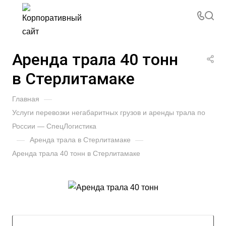
Аренда трала 40 тонн
в Стерлитамаке
Главная
—
Услуги перевозки негабаритных грузов и аренды трала по
России — СпецЛогистика
—
Аренда трала в Стерлитамаке
—
Аренда трала 40 тонн в Стерлитамаке