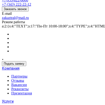
+7-953-822-6000
+7 (343) 222-22-12
Заказать звонок
E-mail
zakaztral@mail.ru
Режим работы
a:2:{s:4:"TEXT";s:17:"Пн-Пт 10:00-18:00";s:4:"TYPE";s:4:"HTM
Подать заявку
Компания
Партнеры
Отзывы
Вакансии
Реквизиты
Презентация
Услуги