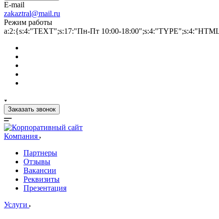
E-mail
zakaztral@mail.ru
Режим работы
a:2:{s:4:"TEXT";s:17:"Пн-Пт 10:00-18:00";s:4:"TYPE";s:4:"HTM
Заказать звонок
Компания
Партнеры
Отзывы
Вакансии
Реквизиты
Презентация
Услуги