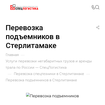
Перевозка
подъемников в
Стерлитамаке
—
Главная
Услуги перевозки негабаритных грузов и аренды
трала по России — СпецЛогистика
—
—
Перевозка спецтехники в Стерлитамаке
Перевозка подъемников в Стерлитамаке