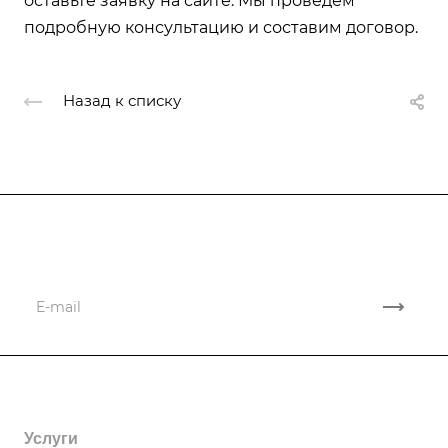
оставьте заявку на сайте. Мы проведем
подробную консультацию и составим договор.
Назад к списку
Подписывайтесь
на новости и акции
Компания
Партнеры
Контакты
Услуги