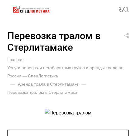
Перевозка тралом в
Стерлитамаке
Главная
—
Услуги перевозки негабаритных грузов и аренды трала по
России — СпецЛогистика
—
Аренда трала в Стерлитамаке
—
Перевозка тралом в Стерлитамаке