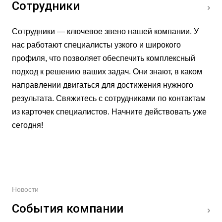
Сотрудники
Сотрудники — ключевое звено нашей компании. У
нас работают специалисты узкого и широкого
профиля, что позволяет обеспечить комплексный
подход к решению ваших задач. Они знают, в каком
Специалист
Специалист
Специалист
Специалист
направлении двигаться для достижения нужного
отдела
отдела
отдела
отдела
результата. Свяжитесь с сотрудниками по контактам
логистики
логистики
логистики
логистики
Денис
Бокарев
Сергей
Кремлев
из карточек специалистов. Начните действовать уже
Булыгин
Анатолий
Зюзев
Александр
сегодня!
Новости
События компании