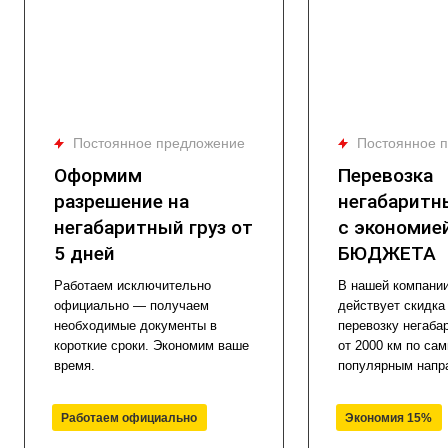
Постоянное предложение
Постоянное 
Оформим
Перевозка
разрешение на
негабаритн
негабаритный груз от
с экономие
5 дней
БЮДЖЕТА
Работаем исключительно
В нашей компани
официально — получаем
действует скидка
необходимые документы в
перевозку негабар
короткие сроки. Экономим ваше
от 2000 км по са
время.
популярным напр
Работаем официально
Экономия 15%