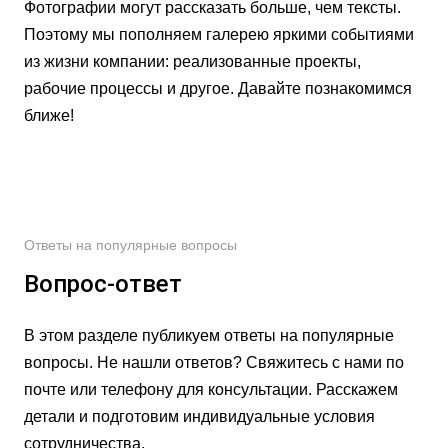
Фотографии могут рассказать больше, чем тексты.
Поэтому мы пополняем галерею яркими событиями
23
11
9
из жизни компании: реализованные проекты,
фото
фото
фото
рабочие процессы и другое. Давайте познакомимся
Перевозка
Перевозка
Перевозка
ближе!
спецтехники
негабаритных
грузов
грузов
Ответы на популярные вопросы
Вопрос-ответ
В этом разделе публикуем ответы на популярные
вопросы. Не нашли ответов? Свяжитесь с нами по
почте или телефону для консультации. Расскажем
детали и подготовим индивидуальные условия
сотрудничества.