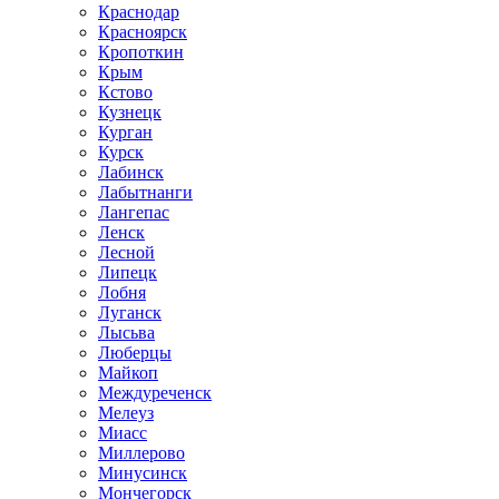
Краснодар
Красноярск
Кропоткин
Крым
Кстово
Кузнецк
Курган
Курск
Лабинск
Лабытнанги
Лангепас
Ленск
Лесной
Липецк
Лобня
Луганск
Лысьва
Люберцы
Майкоп
Междуреченск
Мелеуз
Миасс
Миллерово
Минусинск
Мончегорск