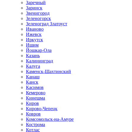
Заречный
Заринск
Звенигород
Зеленогорск
Зеленоград Златоуст
Иваново
Ижевск
Иркутск
Ишим
Йошкар-Ола
Казань
Калининград
Калуга
Каменск-Шахтинский
Канаш
Канск
Касимов
Кемерово
Кинешма
Киров
Кирово-Чепецк
Ковров
Комсомольск-на-Амуре
Кострома
Котлас