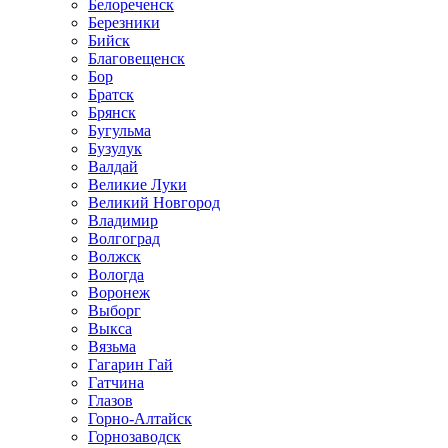
Белореченск
Березники
Бийск
Благовещенск
Бор
Братск
Брянск
Бугульма
Бузулук
Валдай
Великие Луки
Великий Новгород
Владимир
Волгоград
Волжск
Вологда
Воронеж
Выборг
Выкса
Вязьма
Гагарин Гай
Гатчина
Глазов
Горно-Алтайск
Горнозаводск