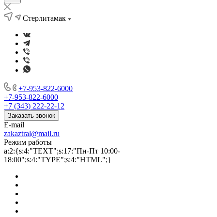
Стерлитамак
+7-953-822-6000
+7-953-822-6000
+7 (343) 222-22-12
Заказать звонок
E-mail
zakaztral@mail.ru
Режим работы
a:2:{s:4:"TEXT";s:17:"Пн-Пт 10:00-
18:00";s:4:"TYPE";s:4:"HTML";}