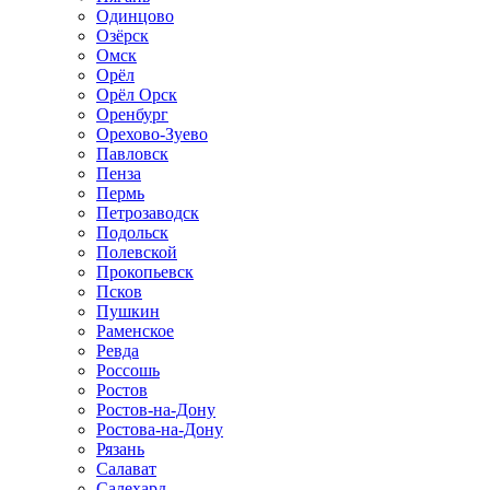
Одинцово
Озёрск
Омск
Орёл
Орёл Орск
Оренбург
Орехово-Зуево
Павловск
Пенза
Пермь
Петрозаводск
Подольск
Полевской
Прокопьевск
Псков
Пушкин
Раменское
Ревда
Россошь
Ростов
Ростов-на-Дону
Ростова-на-Дону
Рязань
Салават
Салехард