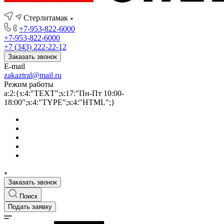
Стерлитамак
+7-953-822-6000
+7-953-822-6000
+7 (343) 222-22-12
Заказать звонок
E-mail
zakaztral@mail.ru
Режим работы
a:2:{s:4:"TEXT";s:17:"Пн-Пт 10:00-
18:00";s:4:"TYPE";s:4:"HTML";}
Заказать звонок
Поиск
Подать заявку