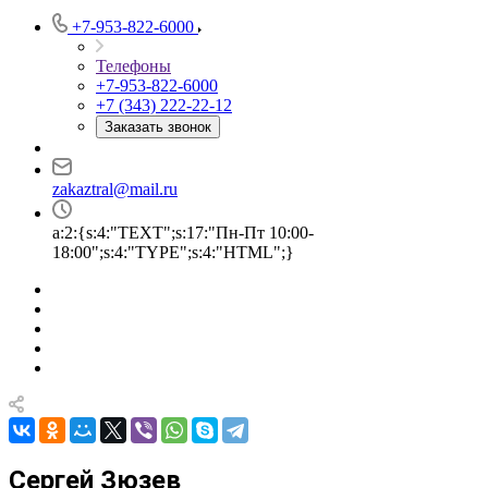
+7-953-822-6000
Телефоны
+7-953-822-6000
+7 (343) 222-22-12
Заказать звонок
zakaztral@mail.ru
a:2:{s:4:"TEXT";s:17:"Пн-Пт 10:00-
18:00";s:4:"TYPE";s:4:"HTML";}
Сергей Зюзев