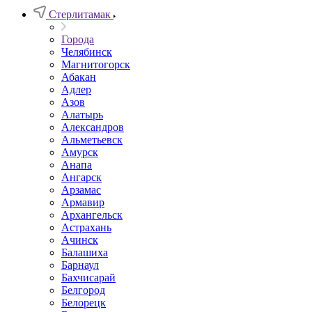
Стерлитамак
Города
Челябинск
Магнитогорск
Абакан
Адлер
Азов
Алатырь
Александров
Альметьевск
Амурск
Анапа
Ангарск
Арзамас
Армавир
Архангельск
Астрахань
Ачинск
Балашиха
Барнаул
Бахчисарай
Белгород
Белорецк