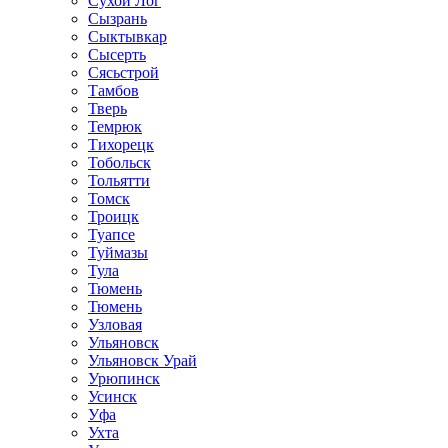
Сухой Лог
Сызрань
Сыктывкар
Сысерть
Сясьстрой
Тамбов
Тверь
Темрюк
Тихорецк
Тобольск
Тольятти
Томск
Троицк
Туапсе
Туймазы
Тула
Тюмень
Тюмень
Узловая
Ульяновск
Ульяновск Урай
Урюпинск
Усинск
Уфа
Ухта