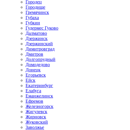
Городец
Городище
Гремячинск
Губаха
Губкин
Гудермес Гуково
Далматово
Дзержинск
Дзержинский
Димитровград
Дмитров
Долгопрудный
Домодедово
Донецк
Егорьевск
Ейск
Екатеринбург
Елабуга
Еманжелинск
Ефремов
Железногорск
Жигулевск
Жирновск
Жуковский
Заволжье