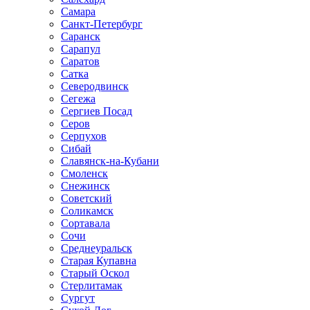
Самара
Санкт-Петербург
Саранск
Сарапул
Саратов
Сатка
Северодвинск
Сегежа
Сергиев Посад
Серов
Серпухов
Сибай
Славянск-на-Кубани
Смоленск
Снежинск
Советский
Соликамск
Сортавала
Сочи
Среднеуральск
Старая Купавна
Старый Оскол
Стерлитамак
Сургут