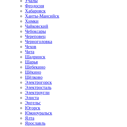
Учалы
Феодосия
Хабаровск
Ханты-Мансийск
Химки
Чайковский
Чебоксары
Череповец
Черноголовка
Чехов
Чита
Шадринск
Шарья
Шебекино
Щёкино
Щёлково
Электрогорск
Электросталь
Электроугли
Элиста
Энгельс
Югорск
Южноуральск
Ялта
Ярославль