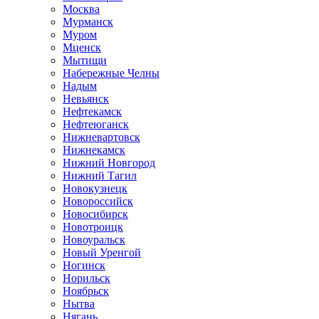
Москва
Мурманск
Муром
Мценск
Мытищи
Набережные Челны
Надым
Невьянск
Нефтекамск
Нефтеюганск
Нижневартовск
Нижнекамск
Нижний Новгород
Нижний Тагил
Новокузнецк
Новороссийск
Новосибирск
Новотроицк
Новоуральск
Новый Уренгой
Ногинск
Норильск
Ноябрьск
Нытва
Нягань