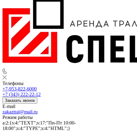
Телефоны
+7-953-822-6000
+7 (343) 222-22-12
Заказать звонок
E-mail
zakaztral@mail.ru
Режим работы
a:2:{s:4:"TEXT";s:17:"Пн-Пт 10:00-
18:00";s:4:"TYPE";s:4:"HTML";}