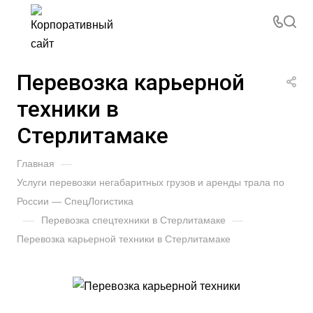
Перевозка карьерной
техники в
Стерлитамаке
Главная
—
Услуги перевозки негабаритных грузов и аренды трала по
России — СпецЛогистика
—
Перевозка спецтехники в Стерлитамаке
—
Перевозка карьерной техники в Стерлитамаке