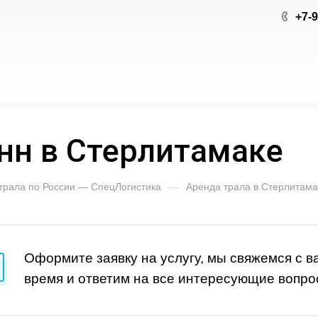
+7-
онн в Стерлитамаке
 трала по России — СпецЛогистика
—
Аренда трала в Стерлитама
Оформите заявку на услугу, мы свяжемся с 
время и ответим на все интересующие вопро