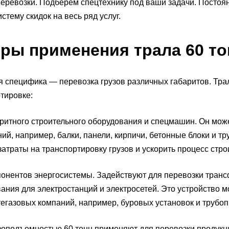
еревозки. Подберем спецтехнику под ваши задачи. Посто
истему скидок на весь ряд услуг.
ры применения трала 60 то
 специфика — перевозка грузов различных габаритов. Тра
тировке:
тного строительного оборудования и спецмашин. Он може
ий, например, балки, панели, кирпичи, бетонные блоки и т
затраты на транспортировку грузов и ускорить процесс стро
ентов энергосистемы. Задействуют для перевозки трансф
ания для электростанций и электросетей. Это устройство 
егазовых компаний, например, буровых установок и трубо
зоподъемностью 60 тонн применяют для перевозки продук