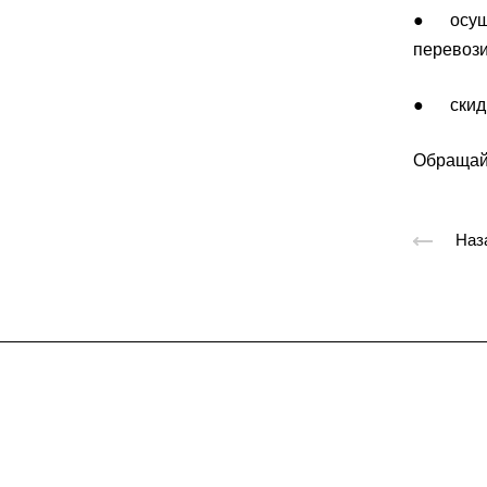
● осущес
перевози
● скидк
Обращайт
Наз
Подписывайтес
на новости и акц