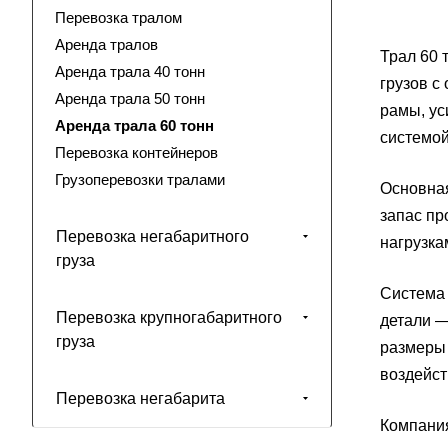
Перевозка тралом
Аренда тралов
Трал 60 
Аренда трала 40 тонн
грузов с
Аренда трала 50 тонн
рамы, ус
Аренда трала 60 тонн
системой
Перевозка контейнеров
Грузоперевозки тралами
Основная
запас пр
Перевозка негабаритного
нагрузка
груза
Система
Перевозка крупногабаритного
детали —
груза
размеры 
воздейст
Перевозка негабарита
Компания