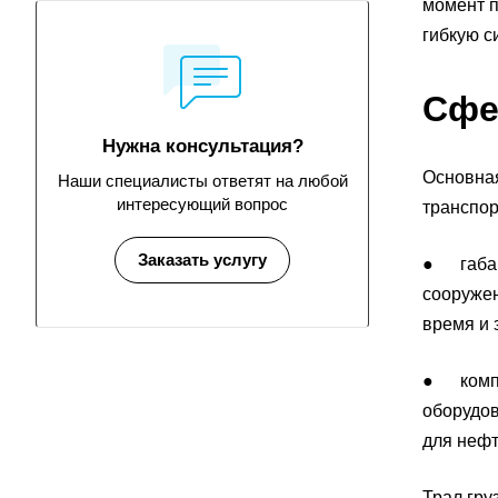
момент п
гибкую с
Сфе
Нужна консультация?
Основная
Наши специалисты ответят на любой
интересующий вопрос
транспор
Заказать услугу
● габари
сооружен
время и 
● компон
оборудов
для нефт
Трал гру