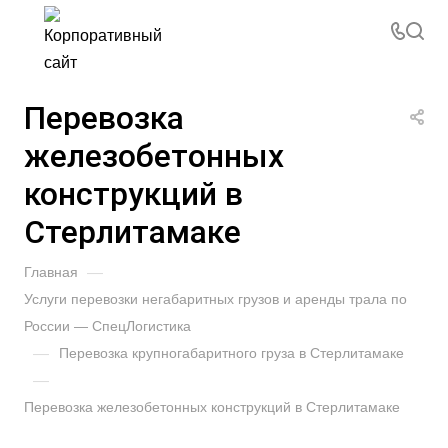
Перевозка
железобетонных
конструкций в
Стерлитамаке
Главная
—
Услуги перевозки негабаритных грузов и аренды трала по
России — СпецЛогистика
—
Перевозка крупногабаритного груза в Стерлитамаке
—
Перевозка железобетонных конструкций в Стерлитамаке