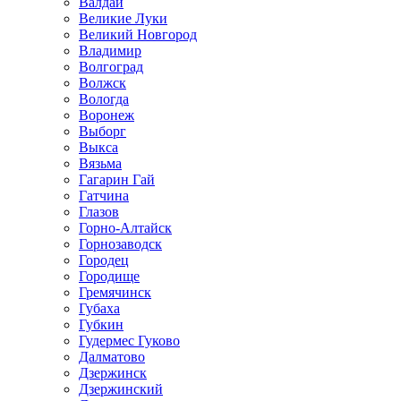
Валдай
Великие Луки
Великий Новгород
Владимир
Волгоград
Волжск
Вологда
Воронеж
Выборг
Выкса
Вязьма
Гагарин Гай
Гатчина
Глазов
Горно-Алтайск
Горнозаводск
Городец
Городище
Гремячинск
Губаха
Губкин
Гудермес Гуково
Далматово
Дзержинск
Дзержинский