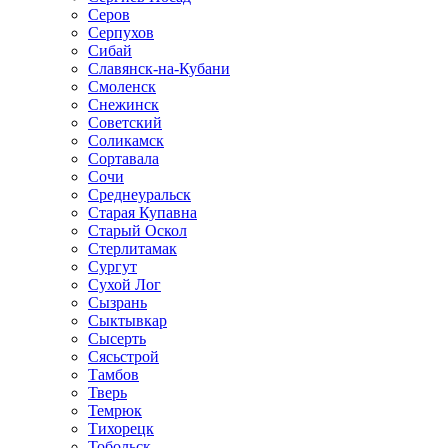
Серов
Серпухов
Сибай
Славянск-на-Кубани
Смоленск
Снежинск
Советский
Соликамск
Сортавала
Сочи
Среднеуральск
Старая Купавна
Старый Оскол
Стерлитамак
Сургут
Сухой Лог
Сызрань
Сыктывкар
Сысерть
Сясьстрой
Тамбов
Тверь
Темрюк
Тихорецк
Тобольск