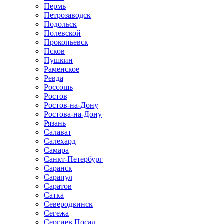
Пермь
Петрозаводск
Подольск
Полевской
Прокопьевск
Псков
Пушкин
Раменское
Ревда
Россошь
Ростов
Ростов-на-Дону
Ростова-на-Дону
Рязань
Салават
Салехард
Самара
Санкт-Петербург
Саранск
Сарапул
Саратов
Сатка
Северодвинск
Сегежа
Сергиев Посад