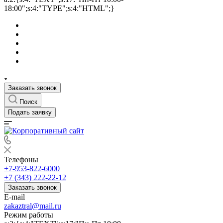
18:00";s:4:"TYPE";s:4:"HTML";}
Заказать звонок
Поиск
Подать заявку
Телефоны
+7-953-822-6000
+7 (343) 222-22-12
Заказать звонок
E-mail
zakaztral@mail.ru
Режим работы