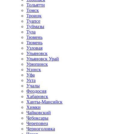
Тольятти
Томск
Троицк
Туапсе
Туймазы
Тула
Тюмень
Тюмень
Узловая
Ульяновск
Ульяновск Урай
Урюпинск
Усинск
Уфа
Ухта
Учалы
Феодосия
Хабаровск
Ханты-Мансийск
Химки
Чайковский
Чебоксары
Череповец
Черноголовка