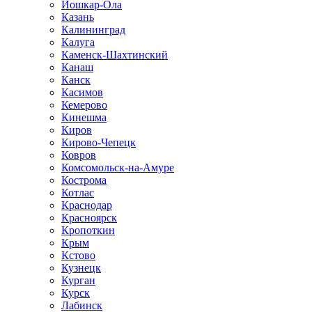
Йошкар-Ола
Казань
Калининград
Калуга
Каменск-Шахтинский
Канаш
Канск
Касимов
Кемерово
Кинешма
Киров
Кирово-Чепецк
Ковров
Комсомольск-на-Амуре
Кострома
Котлас
Краснодар
Красноярск
Кропоткин
Крым
Кстово
Кузнецк
Курган
Курск
Лабинск