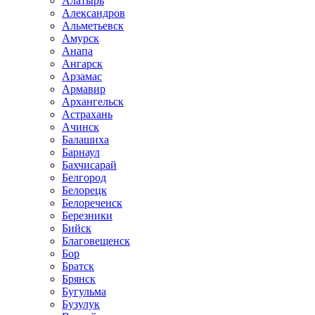
Алатырь
Александров
Альметьевск
Амурск
Анапа
Ангарск
Арзамас
Армавир
Архангельск
Астрахань
Ачинск
Балашиха
Барнаул
Бахчисарай
Белгород
Белорецк
Белореченск
Березники
Бийск
Благовещенск
Бор
Братск
Брянск
Бугульма
Бузулук