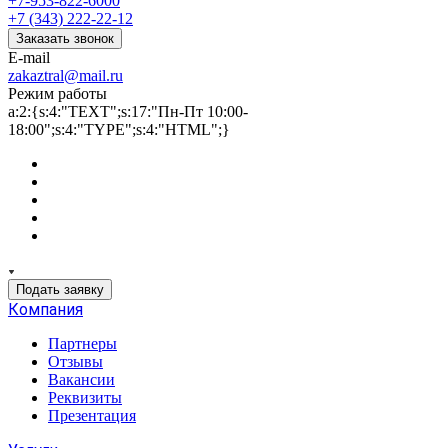
+7-953-822-6000
+7 (343) 222-22-12
Заказать звонок
E-mail
zakaztral@mail.ru
Режим работы
a:2:{s:4:"TEXT";s:17:"Пн-Пт 10:00-
18:00";s:4:"TYPE";s:4:"HTML";}
Подать заявку
Компания
Партнеры
Отзывы
Вакансии
Реквизиты
Презентация