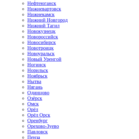
Нефтеюганск
Нижневартовск
Нижнекамск
Нижний Новгород
Нижний Тагил
Новокузнецк
Новороссийск
Новосибирск
Новотроицк
Новоуральск
Новый Уренгой
Ногинск
Норильск
Ноябрьск
Нытва
Нягань
Одинцово
Озёрск
Омск
Орёл
Орёл Орск
Оренбург
Орехово-Зуево
Павловск
Пенза