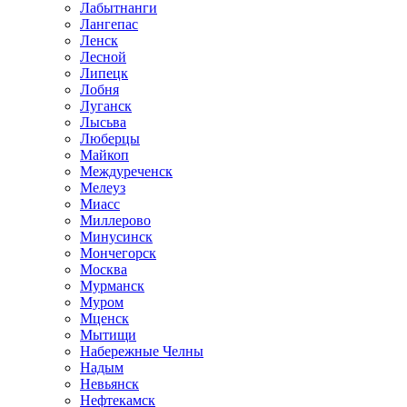
Лабытнанги
Лангепас
Ленск
Лесной
Липецк
Лобня
Луганск
Лысьва
Люберцы
Майкоп
Междуреченск
Мелеуз
Миасс
Миллерово
Минусинск
Мончегорск
Москва
Мурманск
Муром
Мценск
Мытищи
Набережные Челны
Надым
Невьянск
Нефтекамск