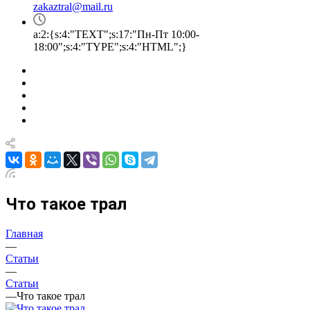
zakaztral@mail.ru
a:2:{s:4:"TEXT";s:17:"Пн-Пт 10:00-
18:00";s:4:"TYPE";s:4:"HTML";}
Что такое трал
Главная
—
Статьи
—
Статьи
—
Что такое трал