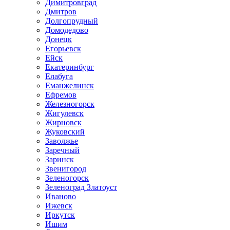
Димитровград
Дмитров
Долгопрудный
Домодедово
Донецк
Егорьевск
Ейск
Екатеринбург
Елабуга
Еманжелинск
Ефремов
Железногорск
Жигулевск
Жирновск
Жуковский
Заволжье
Заречный
Заринск
Звенигород
Зеленогорск
Зеленоград Златоуст
Иваново
Ижевск
Иркутск
Ишим